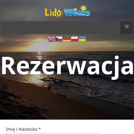
≡
Rezerwacj
Imię i Nazwisko
*